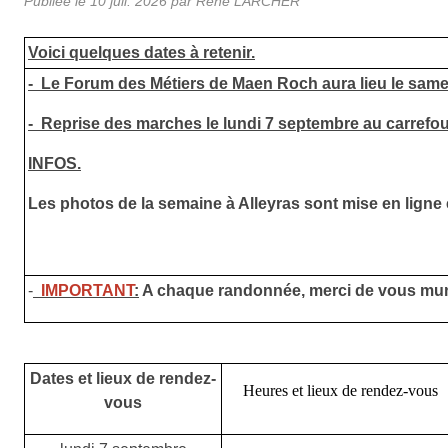
Publiée le
10 juil. 2026
par Rene LARCHER
Voici quelques dates à retenir.
-
Le Forum des Métiers de Maen Roch aura lieu le sam
-
Reprise des marches le lundi 7 septembre au carrefour
INFOS.
Les photos de la semaine à Alleyras sont mise en lign
-
IMPORTANT
:
A chaque randonnée, merci de vous munir 
Dates et lieux de rendez-
Heures et lieux de rendez-vous
vous